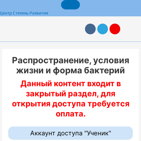
Перейти
к
Центр Степень Развития
содержимому
V
T
Y
k
e
a
l
n
e
d
g
e
r
x
a
Распространение, условия
m
жизни и форма бактерий
Данный контент входит в
закрытый раздел, для
открытия доступа требуется
оплата.
Аккаунт доступа "Ученик"