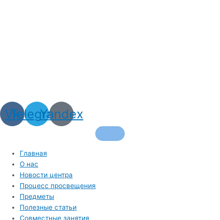
Vk
Telegram
Yandex
Главная
О нас
Новости центра
Процесс просвещения
Предметы
Полезные статьи
Совместные занятия