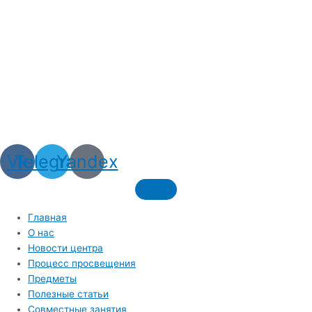
Vk
Telegram
Yandex
Главная
О нас
Новости центра
Процесс просвещения
Предметы
Полезные статьи
Совместные занятия