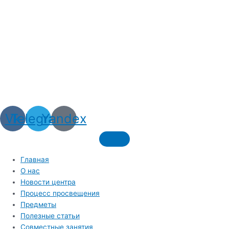
Vk
Telegram
Yandex
Главная
О нас
Новости центра
Процесс просвещения
Предметы
Полезные статьи
Совместные занятия