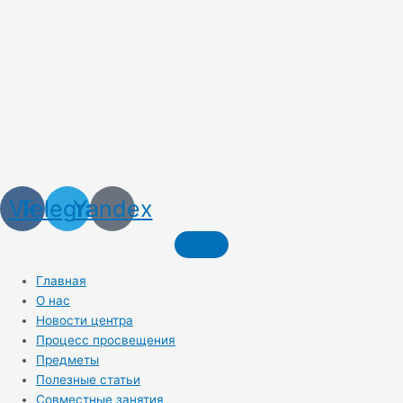
Vk
Telegram
Yandex
Главная
О нас
Новости центра
Процесс просвещения
Предметы
Полезные статьи
Совместные занятия