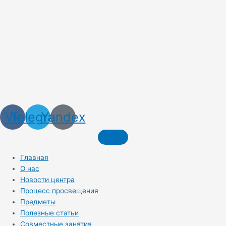
Vk
Telegram
Yandex
Главная
О нас
Новости центра
Процесс просвещения
Предметы
Полезные статьи
Совместные занятия