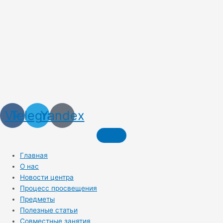
Vk
Telegram
Yandex
Главная
О нас
Новости центра
Процесс просвещения
Предметы
Полезные статьи
Совместные занятия