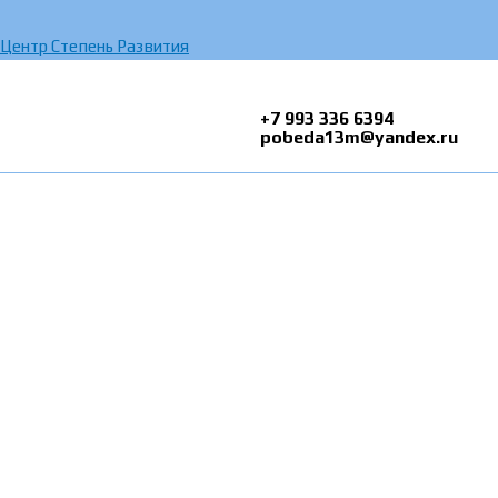
Перейти
к
Центр Степень Развития
содержимому
+7 993 336 6394
pobeda13m@yandex.ru