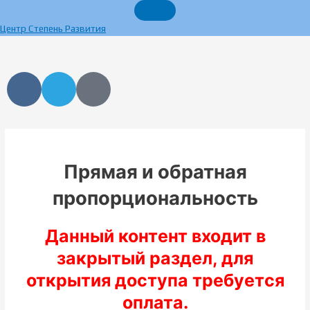
Перейти
к
Центр Степень Развития
содержимому
V
T
Y
k
e
a
l
n
e
d
g
e
r
x
Прямая и обратная
a
пропорциональность
m
Данный контент входит в
закрытый раздел, для
открытия доступа требуется
оплата.