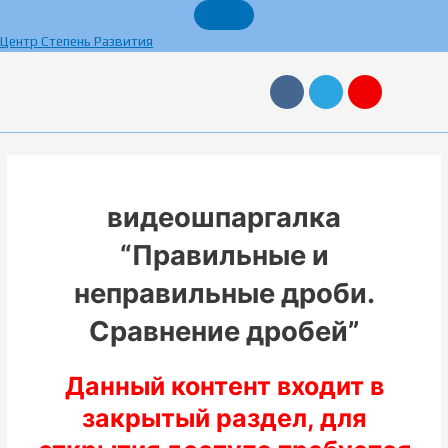
Перейти
к
Центр Степень Развития
содержимому
V
T
Y
k
e
a
l
n
e
d
g
e
r
x
a
m
видеошпаргалка
“Правильные и
неправильные дроби.
Сравнение дробей”
Данный контент входит в
закрытый раздел, для