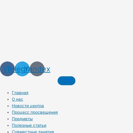
Vk
Telegram
Yandex
Главная
О нас
Новости центра
Процесс просвещения
Предметы
Полезные статьи
Совместные занятия