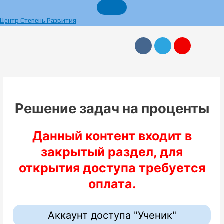
Перейти
к
Центр Степень Развития
содержимому
V
T
Y
k
e
a
l
n
e
d
g
e
r
x
a
m
Решение задач на проценты
Данный контент входит в
закрытый раздел, для
открытия доступа требуется
оплата.
Аккаунт доступа "Ученик"