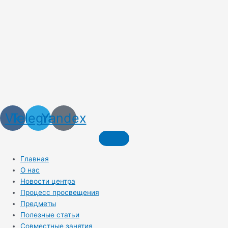
Vk
Telegram
Yandex
Главная
О нас
Новости центра
Процесс просвещения
Предметы
Полезные статьи
Совместные занятия