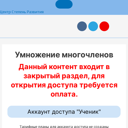
Перейти
к
Центр Степень Развития
содержимому
V
T
Y
k
e
a
l
n
e
d
g
e
r
x
a
Умножение многочленов
m
Данный контент входит в
закрытый раздел, для
открытия доступа требуется
оплата.
Аккаунт доступа "Ученик"
Тарифные планы для аккаунта доступа не созданы