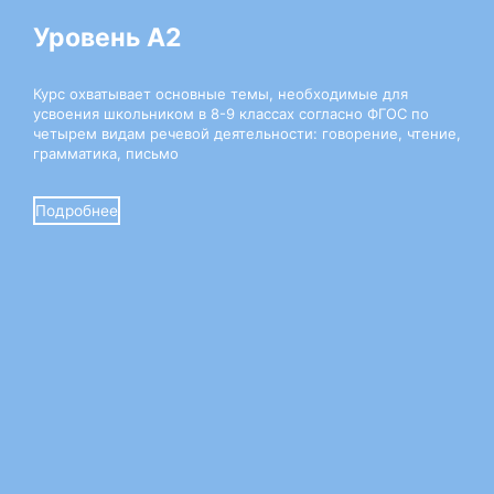
Уровень А1-A2
Уровень А2
Курс охватывает основные темы, необходимые для
Курс охватывает основные темы, необходимые для
усвоения школьником в 7-8 классах согласно ФГОС по
усвоения школьником в 8-9 классах согласно ФГОС по
четырем видам речевой деятельности: говорение, чтение,
четырем видам речевой деятельности: говорение, чтение,
грамматика, письмо
грамматика, письмо
Подробнее
Подробнее