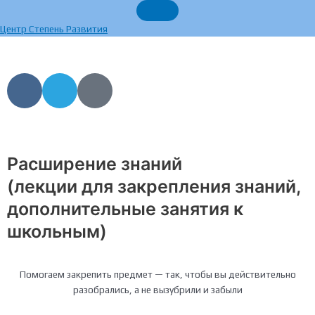
Перейти
к
Центр Степень Развития
содержимому
V
T
Y
k
e
a
l
n
e
d
g
e
Расширение знаний
r
x
(лекции для закрепления знаний,
a
m
дополнительные занятия к
школьным)
Помогаем закрепить предмет — так, чтобы вы действительно
разобрались, а не вызубрили и забыли