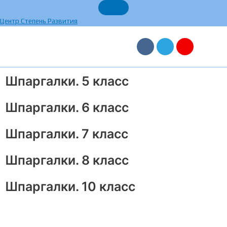
Перейти
к
Центр Степень Развития
содержимому
V
T
Y
k
e
a
l
n
e
d
g
e
Шпаргалки. 5 класс
r
x
a
m
Шпаргалки. 6 класс
Шпаргалки. 7 класс
Шпаргалки. 8 класс
Шпаргалки. 10 класс