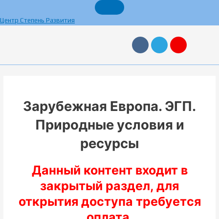
Перейти
к
Центр Степень Развития
содержимому
V
T
Y
k
e
a
l
n
e
d
g
e
r
x
a
m
Зарубежная Европа. ЭГП.
Природные условия и
ресурсы
Данный контент входит в
закрытый раздел, для
открытия доступа требуется
оплата.