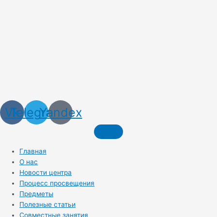
Vk
Telegram
Yandex
Главная
О нас
Новости центра
Процесс просвещения
Предметы
Полезные статьи
Совместные занятия