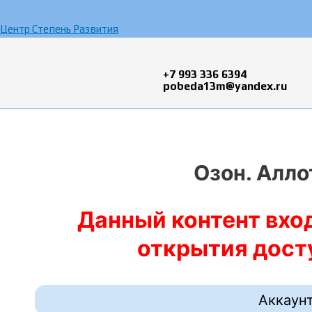
Перейти
к
Центр Степень Развития
содержимому
+7 993 336 6394
pobeda13m@yandex.ru
Озон. Алл
Данный контент вход
открытия досту
Аккаунт