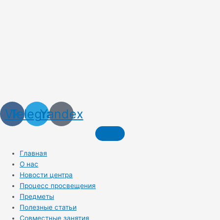
Vk
Telegram
Yandex
Главная
О нас
Новости центра
Процесс просвещения
Предметы
Полезные статьи
Совместные занятия