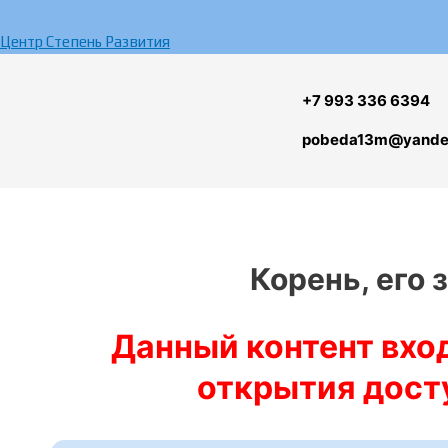
Перейти
к
Центр Степень Развития
содержимому
+7 993 336 6394
pobeda13m@yande
Корень, его 
Данный контент вход
открытия досту