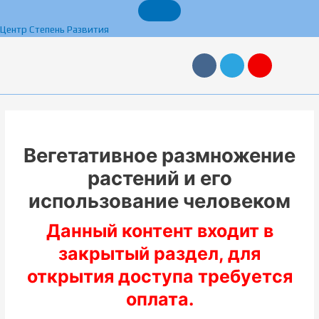
Перейти
к
Центр Степень Развития
содержимому
V
T
Y
k
e
a
l
n
e
d
g
e
r
x
a
m
Вегетативное размножение
растений и его
использование человеком
Данный контент входит в
закрытый раздел, для
открытия доступа требуется
оплата.