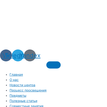
Vk
Telegram
Yandex
Главная
О нас
Новости центра
Процесс просвещения
Предметы
Полезные статьи
Совместные занятия