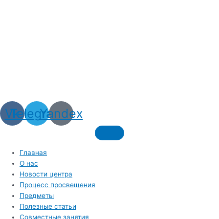
Vk
Telegram
Yandex
Главная
О нас
Новости центра
Процесс просвещения
Предметы
Полезные статьи
Совместные занятия