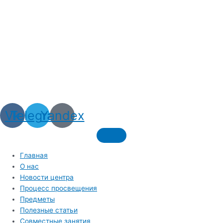
Vk
Telegram
Yandex
Главная
О нас
Новости центра
Процесс просвещения
Предметы
Полезные статьи
Совместные занятия