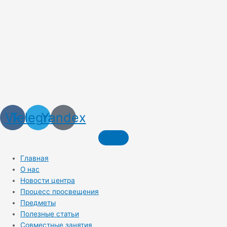
Vk
Telegram
Yandex
Главная
О нас
Новости центра
Процесс просвещения
Предметы
Полезные статьи
Совместные занятия