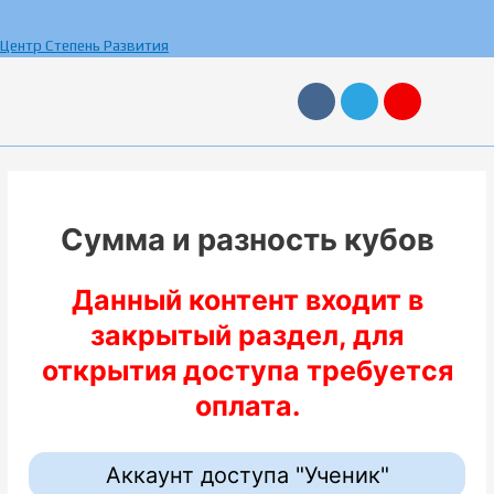
Перейти
к
Центр Степень Развития
содержимому
V
T
Y
k
e
a
l
n
e
d
g
e
r
x
a
m
Сумма и разность кубов
Данный контент входит в
закрытый раздел, для
открытия доступа требуется
оплата.
Аккаунт доступа "Ученик"