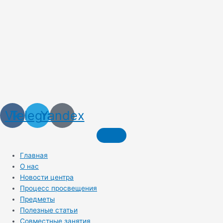
Vk
Telegram
Yandex
Главная
О нас
Новости центра
Процесс просвещения
Предметы
Полезные статьи
Совместные занятия