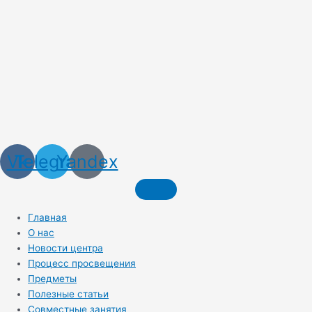
Vk
Telegram
Yandex
Главная
О нас
Новости центра
Процесс просвещения
Предметы
Полезные статьи
Совместные занятия