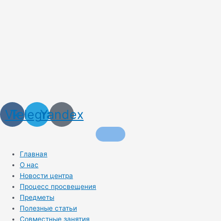
Vk
Telegram
Yandex
Главная
О нас
Новости центра
Процесс просвещения
Предметы
Полезные статьи
Совместные занятия