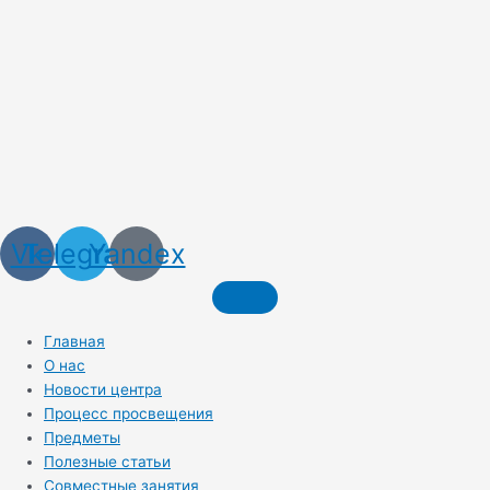
Vk
Telegram
Yandex
Главная
О нас
Новости центра
Процесс просвещения
Предметы
Полезные статьи
Совместные занятия