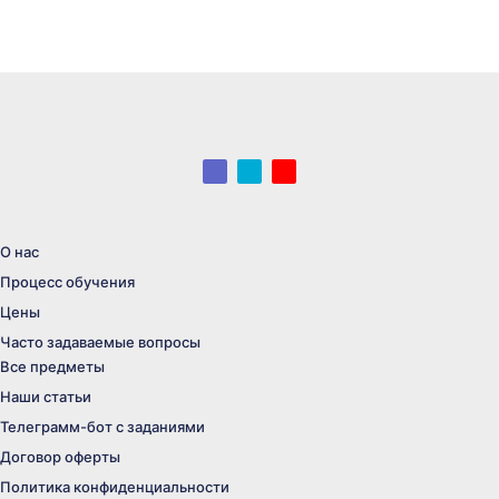
V
T
Y
k
e
a
l
n
e
d
g
e
r
x
a
m
О нас
Процесс обучения
Цены
Часто задаваемые вопросы
Все предметы
Наши статьи
Телеграмм-бот с заданиями
Договор оферты
Политика конфиденциальности