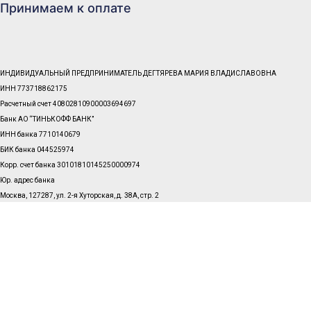
Принимаем к оплате
ИНДИВИДУАЛЬНЫЙ ПРЕДПРИНИМАТЕЛЬ ДЕГТЯРЕВА МАРИЯ ВЛАДИСЛАВОВНА
ИНН 773718862175
Расчетный счет 40802810900003694697
Банк АО “ТИНЬКОФФ БАНК”
ИНН банка 7710140679
БИК банка 044525974
Корр. счет банка 30101810145250000974
Юр. адрес банка
Москва, 127287, ул. 2-я Хуторская, д. 38А, стр. 2
© Центр подготовки по математике «СТЕПЕНЬ» 1998 - 2025
Авторизация
*