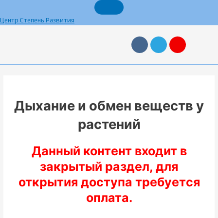
Перейти
к
Центр Степень Развития
содержимому
V
T
Y
k
e
a
l
n
e
d
g
e
r
x
a
m
Дыхание и обмен веществ у
растений
Данный контент входит в
закрытый раздел, для
открытия доступа требуется
оплата.