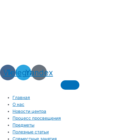
Vk
Telegram
Yandex
Главная
О нас
Новости центра
Процесс просвещения
Предметы
Полезные статьи
Совместные занятия