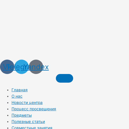
Vk
Telegram
Yandex
Главная
О нас
Новости центра
Процесс просвещения
Предметы
Полезные статьи
Совместные занятия